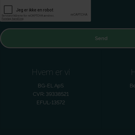
Hvem er vi
H
BG-EL ApS
Be
CVR: 39338521
EFUL-13572