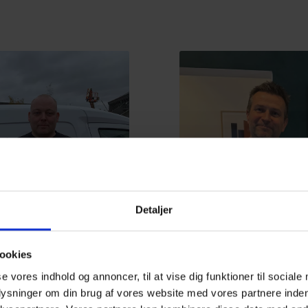
Detaljer
ookies
Daniel
Jens Simonse
se vores indhold og annoncer, til at vise dig funktioner til sociale
Elektriker
Elektriker
plysninger om din brug af vores website med vores partnere inden