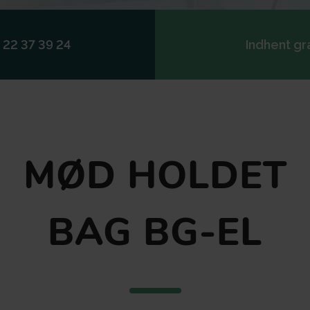
 22 37 39 24
Indhent gra
MØD HOLDET
BAG BG-EL