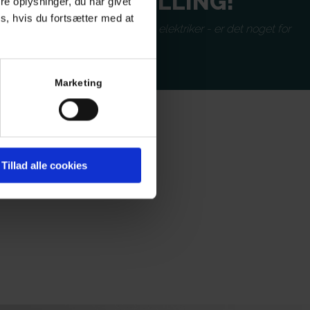
LEDIG STILLING!
e oplysninger, du har givet
s, hvis du fortsætter med at
Vi søger en uddannet elektriker - er det noget for
dig?
LÆS MERE
Marketing
Tillad alle cookies