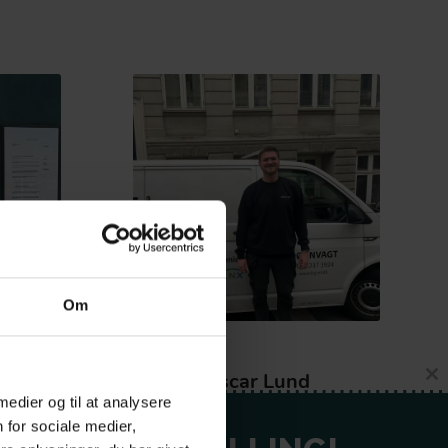
Om
Oscar Lund
n
Cl
 medier og til at analysere
thi
Montør
mo
 for sociale medier,