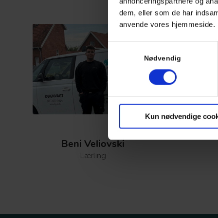
annonceringspartnere og anal
dem, eller som de har indsaml
anvende vores hjemmeside.
Samtykkevalg
Nødvendig
Kun nødvendige cook
Beni Veliovski
Lærling