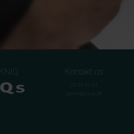
EKNIQ
Kontakt os
22 37 39 24
guner@bg-el.dk