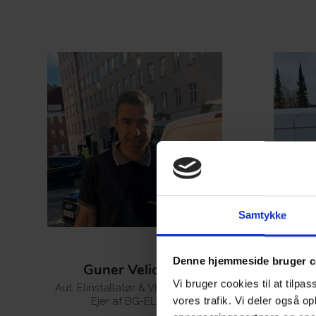
Samtykke
Denne hjemmeside bruger c
Guner Veliovski
Vi bruger cookies til at tilpas
Aut. Elinstallatør & VE-Installatør
vores trafik. Vi deler også o
Ejer af BG-EL ApS